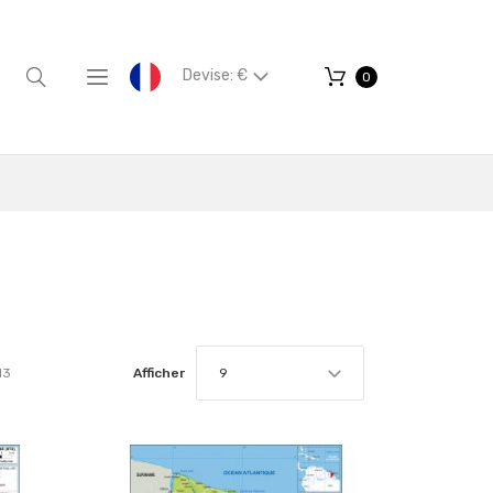
Devise: €
0
13
Afficher
9