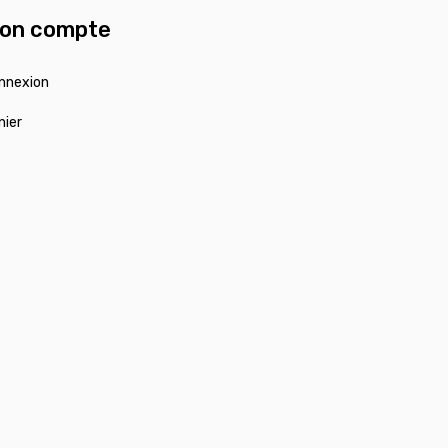
on compte
nnexion
nier