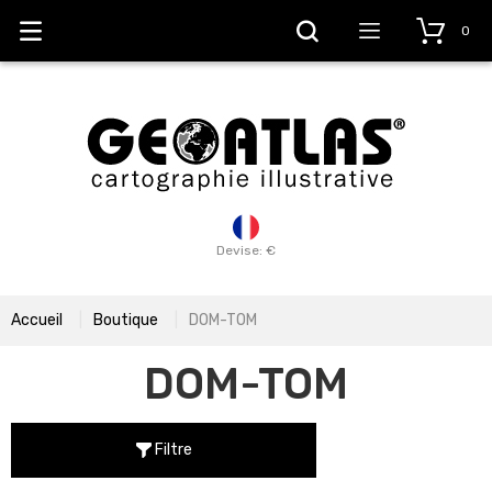
0
Devise: €
Accueil
Boutique
DOM-TOM
DOM-TOM
Filtre