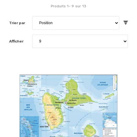
Produits
1
-
9
sur
13
Trier par
Afficher