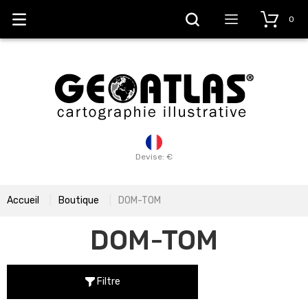
0
Devise: €
Accueil
Boutique
DOM-TOM
DOM-TOM
Filtre