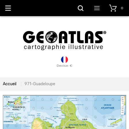
0
Devise: €
Accueil
971-Guadeloupe