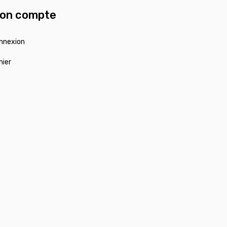
on compte
nnexion
nier