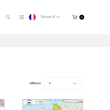
Devise: €
0
Afficher
9