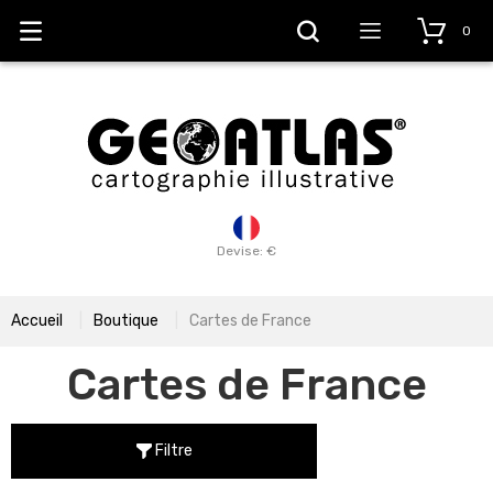
0
Devise: €
Accueil
Boutique
Cartes de France
Cartes de France
Filtre