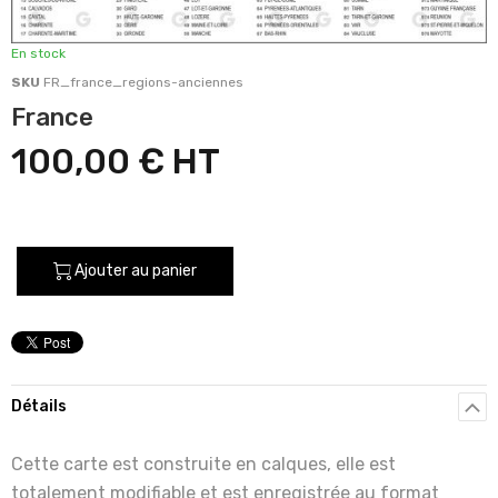
En stock
SKU
FR_france_regions-anciennes
France
100,00 €
Ajouter au panier
Détails
Cette carte est construite en calques, elle est
totalement modifiable et est enregistrée au format