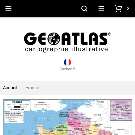
0
Devise: €
Accueil
France