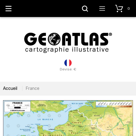
0
Devise: €
Accueil
France