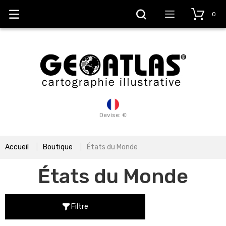
0
Devise: €
Accueil
Boutique
États du Monde
États du Monde
Filtre