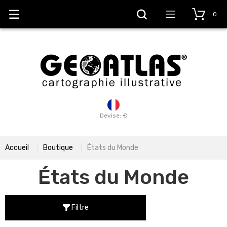
0
Devise: €
Accueil
Boutique
États du Monde
États du Monde
Filtre