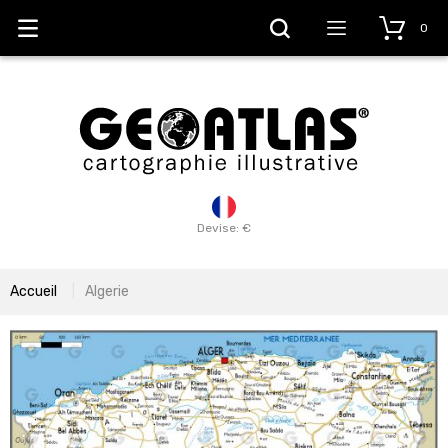
0
Devise: €
Accueil
Algerie