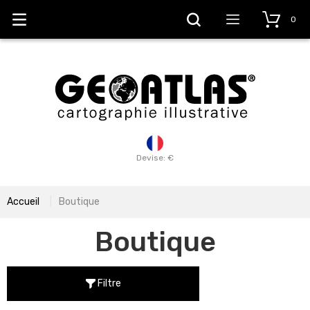
0
Devise: €
Accueil
Boutique
Boutique
Filtre