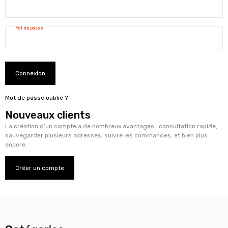
Mot de passe
Connexion
Mot de passe oublié ?
Nouveaux clients
La création d’un compte a de nombreux avantages : consultation rapide,
sauvegarder plusieurs adresses, suivre les commandes, et bien plus
encore.
Créer un compte