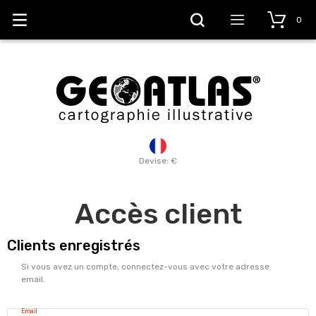
0
Devise: €
Accès client
Clients enregistrés
Si vous avez un compte, connectez-vous avec votre adresse
email.
Email