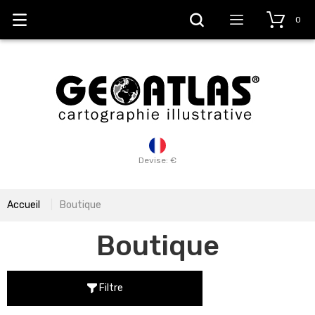
0
Devise: €
Accueil
Boutique
Boutique
Filtre