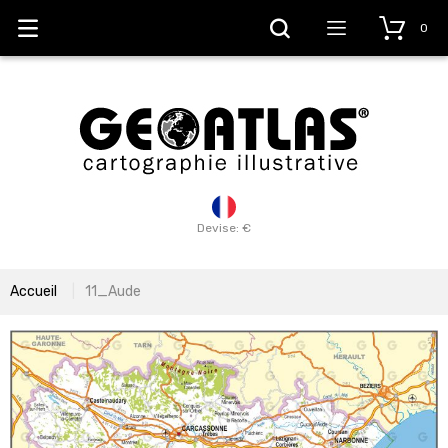
0
Devise: €
Accueil
11_Aude