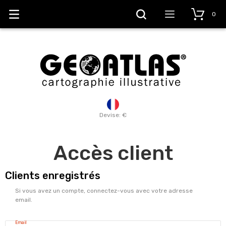
0
Devise: €
Accès client
Clients enregistrés
Si vous avez un compte, connectez-vous avec votre adresse
email.
Email