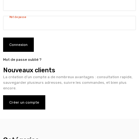
Mot de passe
Connexion
Mot de passe oublié ?
Nouveaux clients
La création d’un compte a de nombreux avantages : consultation rapide,
sauvegarder plusieurs adresses, suivre les commandes, et bien plus
encore.
Créer un compte