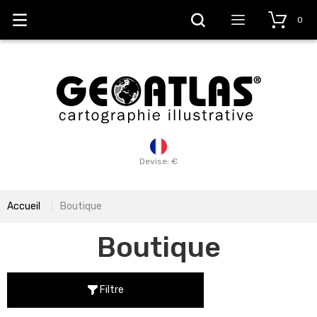
0
Devise: €
Accueil
Boutique
Boutique
Filtre