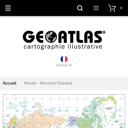
0
Devise: €
Accueil
Monde - Mercator Oceanie