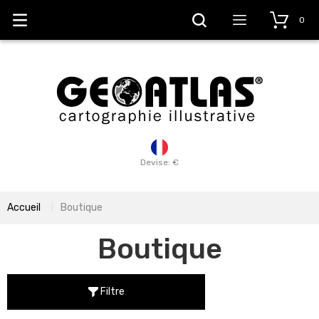
0
Devise: €
Accueil
Boutique
Boutique
Filtre