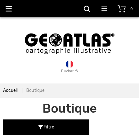
0
Devise: €
Accueil
Boutique
Boutique
Filtre