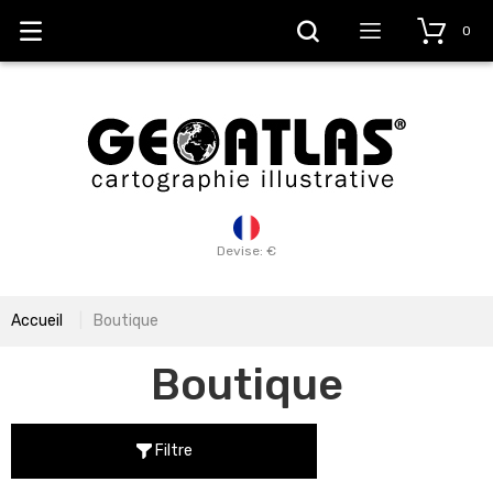
0
Devise: €
Accueil
Boutique
Boutique
Filtre