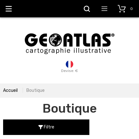
0
Devise: €
Accueil
Boutique
Boutique
Filtre