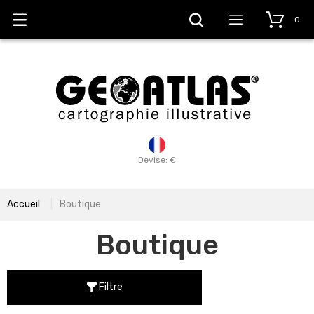
0
Devise: €
Accueil
Boutique
Boutique
Filtre