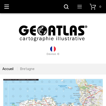
0
Devise: €
Accueil
Bretagne