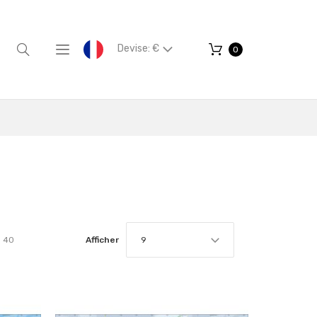
Devise: €
0
r
40
Afficher
9