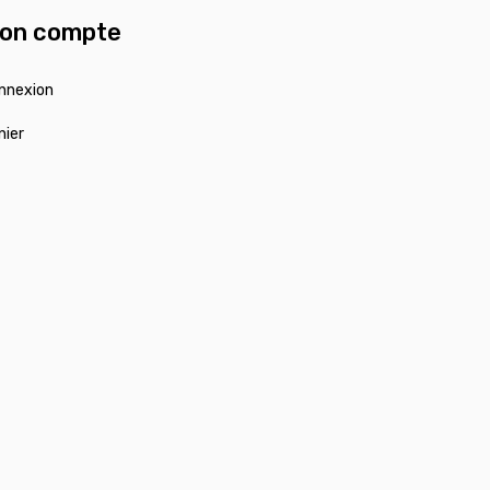
on compte
nnexion
nier