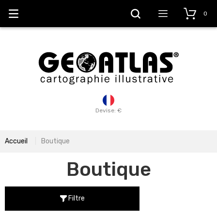
0
Devise: €
Accueil
Boutique
Boutique
Filtre