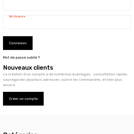
Mot de passe
Connexion
Mot de passe oublié ?
Nouveaux clients
La création d’un compte a de nombreux avantages : consultation rapide,
sauvegarder plusieurs adresses, suivre les commandes, et bien plus
encore.
Créer un compte