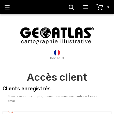
0
Devise: €
Accès client
Clients enregistrés
Si vous avez un compte, connectez-vous avec votre adresse
email.
Email