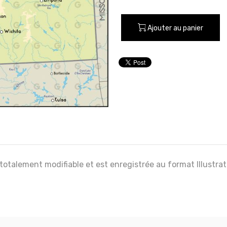
Ajouter au panier
 totalement modifiable et est enregistrée au format Illustra