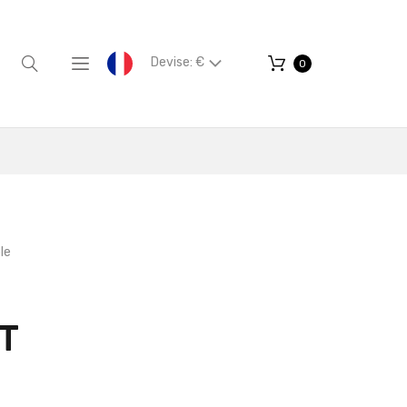
Devise: €
0
le