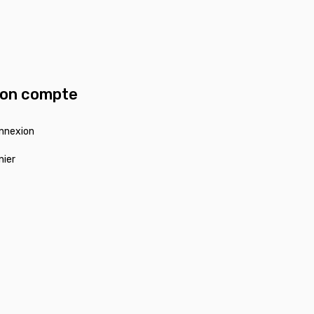
on compte
nnexion
nier