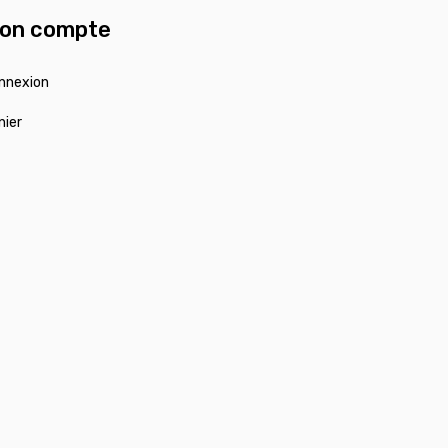
on compte
nnexion
nier