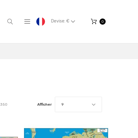
Devise: €
0
350
Afficher
9