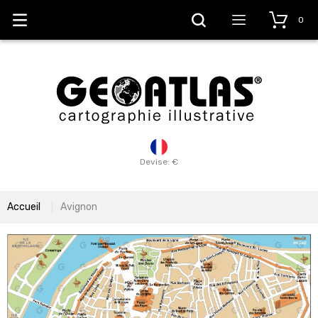
0
Devise: €
Accueil
Avignon