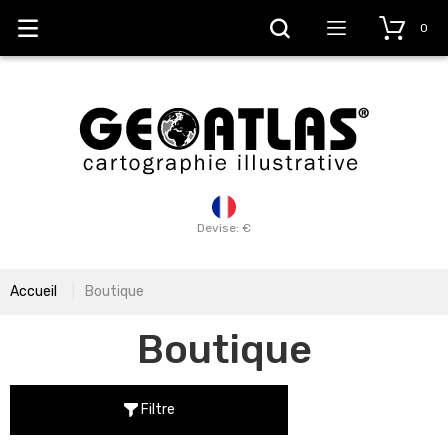
0
Devise: €
Accueil
Boutique
Boutique
Filtre