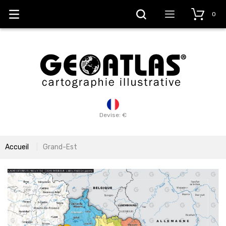
0
Devise: €
Accueil
Grand-Est