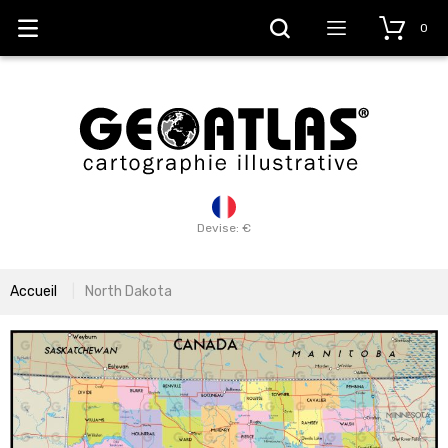
0
Devise: €
Accueil
North Dakota