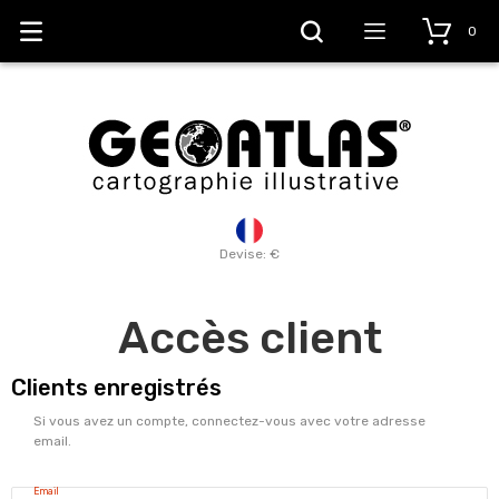
0
Devise: €
Accès client
Clients enregistrés
Si vous avez un compte, connectez-vous avec votre adresse
email.
Email