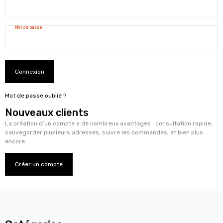
Mot de passe
Connexion
Mot de passe oublié ?
Nouveaux clients
La création d’un compte a de nombreux avantages : consultation rapide,
sauvegarder plusieurs adresses, suivre les commandes, et bien plus
encore.
Créer un compte