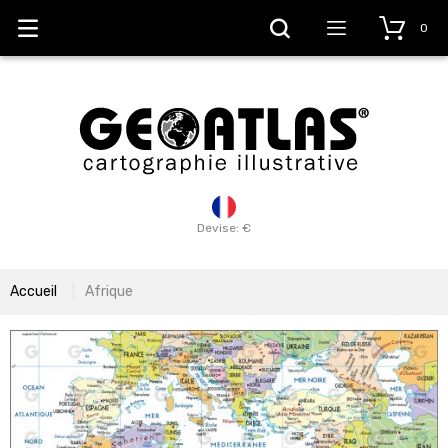
0
Devise: €
Accueil
Afrique