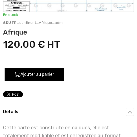
En stock
SKU
FR_continent_Afrique_adm
Afrique
120,00 €
Ajouter au panier
Détails
Cette carte est construite en calques, elle est
totalement modifiable et est enregistrée au format