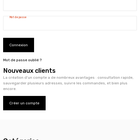
Mot de passe
Connexion
Mot de passe oublié ?
Nouveaux clients
La création d’un compte a de nombreux avantages : consultation rapide,
sauvegarder plusieurs adresses, suivre les commandes, et bien plus
encore.
Créer un compte