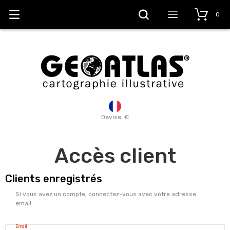
0
Devise: €
Accès client
Clients enregistrés
Si vous avez un compte, connectez-vous avec votre adresse
email.
Email