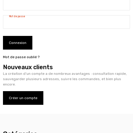
Mot de passe
Connexion
Mot de passe oublié ?
Nouveaux clients
La création d’un compte a de nombreux avantages : consultation rapide,
sauvegarder plusieurs adresses, suivre les commandes, et bien plus
encore.
Créer un compte