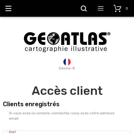
0
Devise: €
Accès client
Clients enregistrés
Si vous avez un compte, connectez-vous avec votre adresse
email.
Email