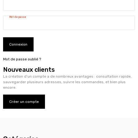
Mot de passe
Connexion
Mot de passe oublié ?
Nouveaux clients
La création d’un compte a de nombreux avantages : consultation rapide,
sauvegarder plusieurs adresses, suivre les commandes, et bien plus
encore.
Créer un compte