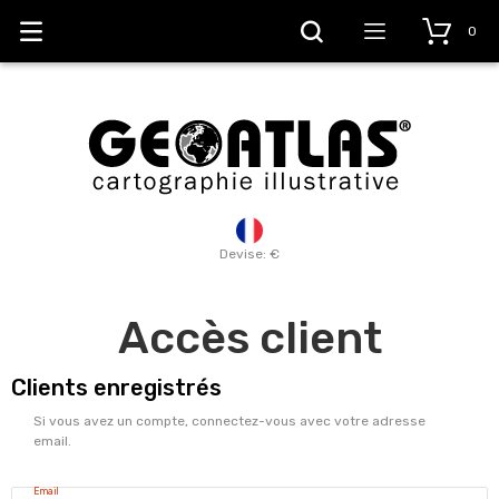
0
Devise: €
Accès client
Clients enregistrés
Si vous avez un compte, connectez-vous avec votre adresse
email.
Email