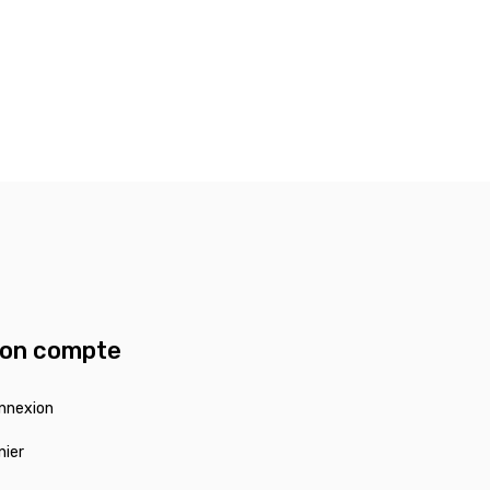
on compte
nnexion
nier