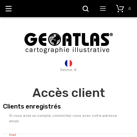
0
Devise: €
Accès client
Clients enregistrés
Si vous avez un compte, connectez-vous avec votre adresse
email.
Email