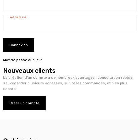
Mot de passe
Connexion
Mot de passe oublié ?
Nouveaux clients
La création d’un compte a de nombreux avantages : consultation rapide,
sauvegarder plusieurs adresses, suivre les commandes, et bien plus
encore.
Créer un compte