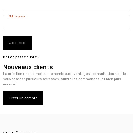
Mot de passe
Connexion
Mot de passe oublié ?
Nouveaux clients
La création d’un compte a de nombreux avantages : consultation rapide,
sauvegarder plusieurs adresses, suivre les commandes, et bien plus
encore.
Créer un compte