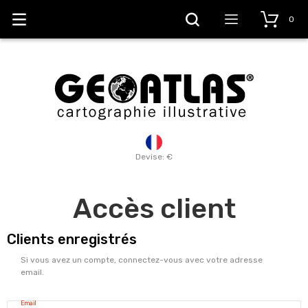
0
Devise: €
Accès client
Clients enregistrés
Si vous avez un compte, connectez-vous avec votre adresse
email.
Email