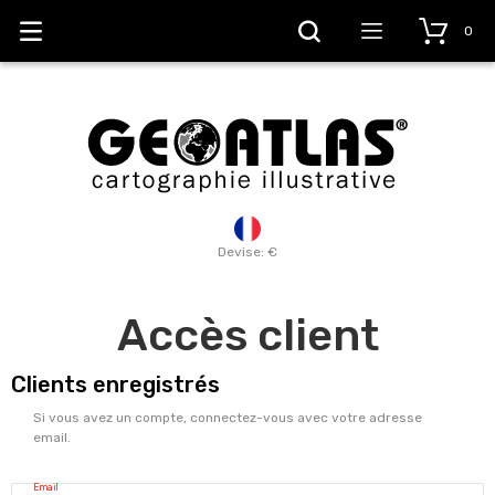
0
Devise: €
Accès client
Clients enregistrés
Si vous avez un compte, connectez-vous avec votre adresse
email.
Email