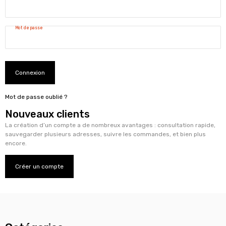
Mot de passe
Connexion
Mot de passe oublié ?
Nouveaux clients
La création d’un compte a de nombreux avantages : consultation rapide,
sauvegarder plusieurs adresses, suivre les commandes, et bien plus
encore.
Créer un compte