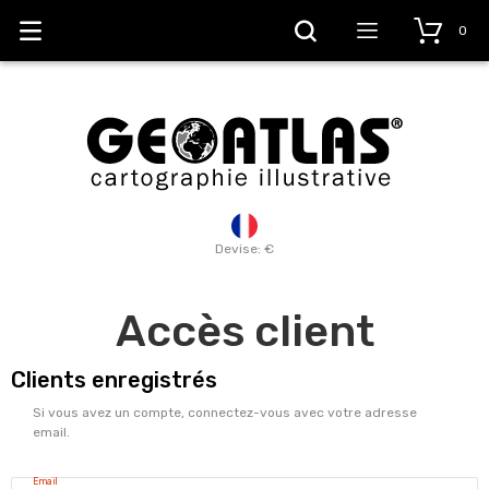
0
Devise: €
Accès client
Clients enregistrés
Si vous avez un compte, connectez-vous avec votre adresse
email.
Email