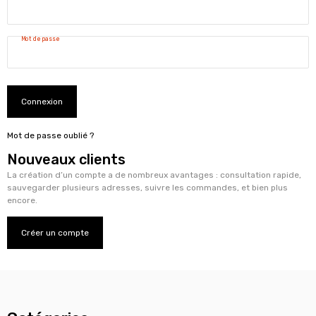
Mot de passe
Connexion
Mot de passe oublié ?
Nouveaux clients
La création d’un compte a de nombreux avantages : consultation rapide,
sauvegarder plusieurs adresses, suivre les commandes, et bien plus
encore.
Créer un compte