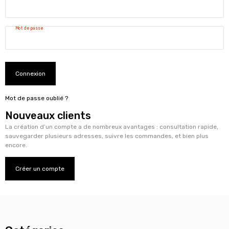
Mot de passe
Connexion
Mot de passe oublié ?
Nouveaux clients
La création d’un compte a de nombreux avantages : consultation rapide,
sauvegarder plusieurs adresses, suivre les commandes, et bien plus
encore.
Créer un compte