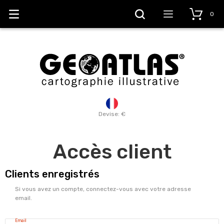
0
Devise: €
Accès client
Clients enregistrés
Si vous avez un compte, connectez-vous avec votre adresse
email.
Email