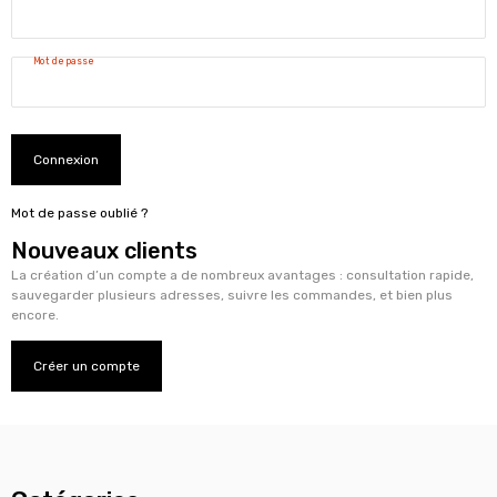
Mot de passe
Connexion
Mot de passe oublié ?
Nouveaux clients
La création d’un compte a de nombreux avantages : consultation rapide,
sauvegarder plusieurs adresses, suivre les commandes, et bien plus
encore.
Créer un compte