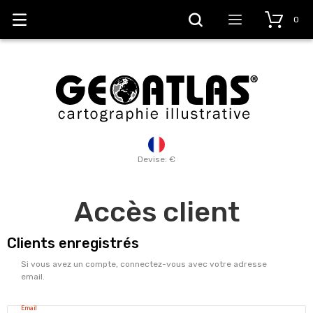
0
Devise: €
Accès client
Clients enregistrés
Si vous avez un compte, connectez-vous avec votre adresse
email.
Email