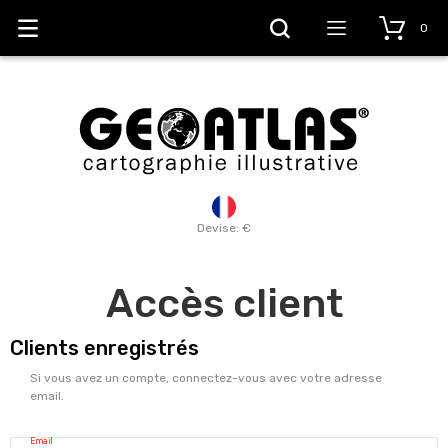
0
Devise: €
Accès client
Clients enregistrés
Si vous avez un compte, connectez-vous avec votre adresse
email.
Email