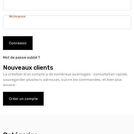
Mot de passe
Connexion
Mot de passe oublié ?
Nouveaux clients
La création d’un compte a de nombreux avantages : consultation rapide,
sauvegarder plusieurs adresses, suivre les commandes, et bien plus
encore.
Créer un compte