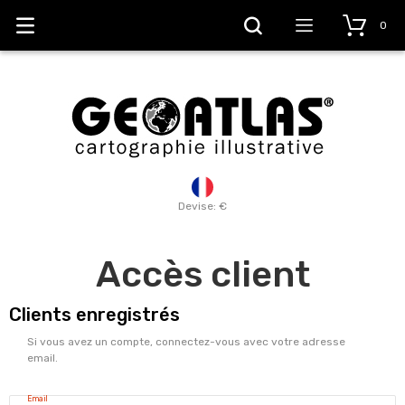
0
Devise: €
Accès client
Clients enregistrés
Si vous avez un compte, connectez-vous avec votre adresse
email.
Email