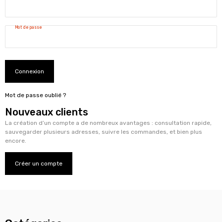
Mot de passe
Connexion
Mot de passe oublié ?
Nouveaux clients
La création d’un compte a de nombreux avantages : consultation rapide,
sauvegarder plusieurs adresses, suivre les commandes, et bien plus
encore.
Créer un compte