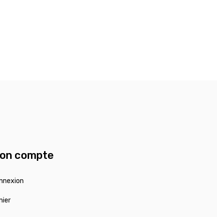
on compte
nnexion
nier