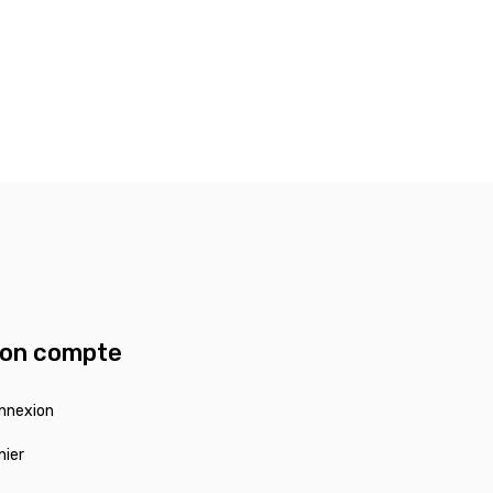
on compte
nnexion
nier