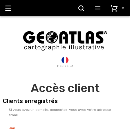
0
Devise: €
Accès client
Clients enregistrés
Si vous avez un compte, connectez-vous avec votre adresse
email.
Email