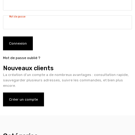
Mot de passe
Connexion
Mot de passe oublié ?
Nouveaux clients
La création d’un compte a de nombreux avantages : consultation rapide,
sauvegarder plusieurs adresses, suivre les commandes, et bien plus
encore.
Créer un compte